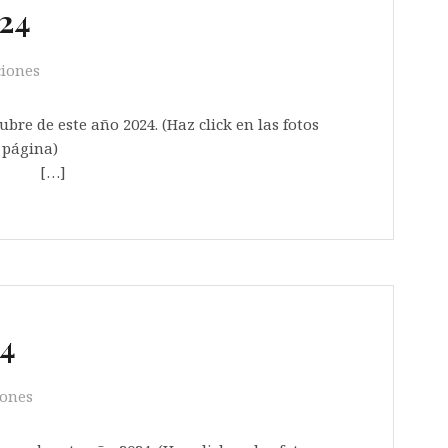
024
ciones
ubre de este año 2024. (Haz click en las fotos
z cargada toda la página)
]
24
iones