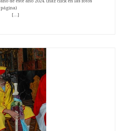
rano de este año 2024. (Haz click en las fotos
z cargada toda la página)
]