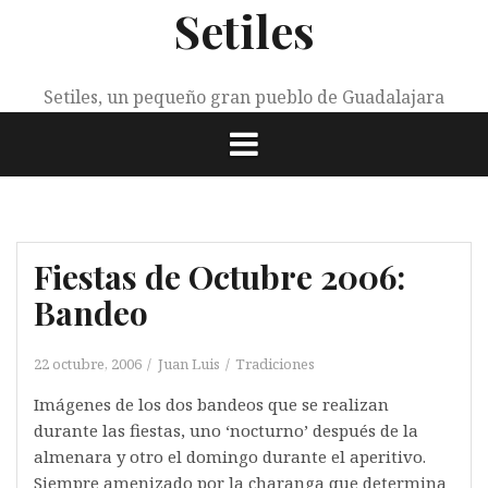
Setiles
Saltar
al
contenido
Setiles, un pequeño gran pueblo de Guadalajara
Fiestas de Octubre 2006:
Bandeo
22 octubre, 2006
Juan Luis
Tradiciones
Imágenes de los dos bandeos que se realizan
durante las fiestas, uno ‘nocturno’ después de la
almenara y otro el domingo durante el aperitivo.
Siempre amenizado por la charanga que determina