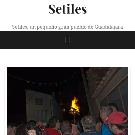
Setiles
Saltar
al
contenido
Setiles, un pequeño gran pueblo de Guadalajara