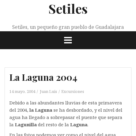
Setiles
Saltar
al
contenido
Setiles, un pequeño gran pueblo de Guadalajara
La Laguna 2004
14 mayo, 2004
Juan Luis
Excursiones
Debido a las abundantes lluvias de esta primavera
del 2004,
la Laguna
se ha desbordado, y el nivel del
agua ha llegado a sobrepasar el puente que separa
la
Lagunilla
del resto de la
Laguna
.
En las fotos podemos ver como el nivel del agua