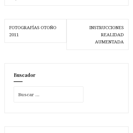
Navegación
FOTOGRAFÍAS OTOÑO
INSTRUCCIONES
de
2011
REALIDAD
entradas
AUMENTADA
Buscador
Buscar: