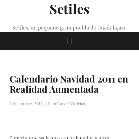
Setiles
Saltar
al
contenido
Setiles, un pequeño gran pueblo de Guadalajara
Calendario Navidad 2011 en
Realidad Aumentada
3 diciembre, 2011
Juan Luis
Noticias
Conecta una webcam a tu ordenador y mira