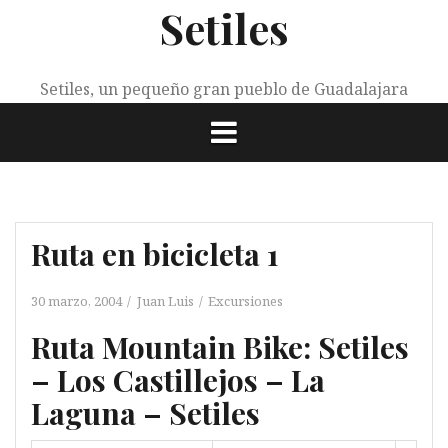
Setiles
Saltar
al
contenido
Setiles, un pequeño gran pueblo de Guadalajara
Ruta en bicicleta 1
30 marzo, 2004
Juan Luis
Excursiones
Ruta Mountain Bike: Setiles
– Los Castillejos – La
Laguna – Setiles