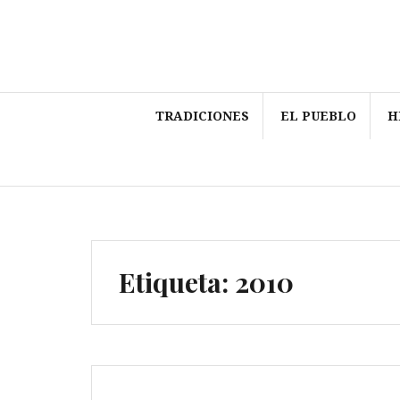
Saltar
al
contenido
TRADICIONES
EL PUEBLO
H
Etiqueta:
2010