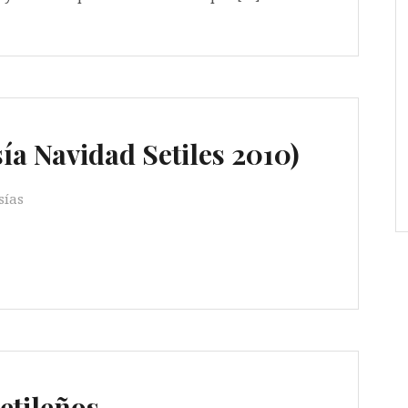
sía Navidad Setiles 2010)
sías
etileños