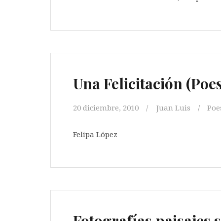
Una Felicitación (Poe
20 diciembre, 2010
Juan Luis
Poe
Felipa López
Fotografías paisajes s