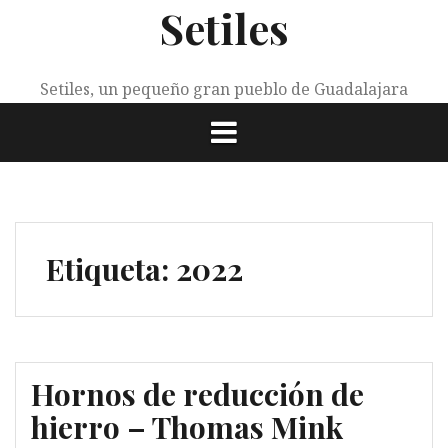
Setiles
Saltar
al
contenido
Setiles, un pequeño gran pueblo de Guadalajara
Etiqueta:
2022
Hornos de reducción de
hierro – Thomas Mink