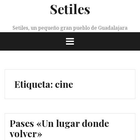
Setiles
Saltar
al
contenido
Setiles, un pequeño gran pueblo de Guadalajara
Etiqueta:
cine
Pases «Un lugar donde
volver»