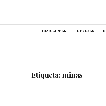
Saltar
al
contenido
TRADICIONES
EL PUEBLO
H
Etiqueta:
minas