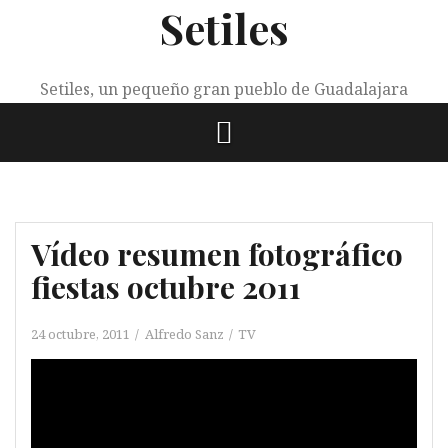
Setiles
Saltar
al
contenido
Setiles, un pequeño gran pueblo de Guadalajara
Vídeo resumen fotográfico
fiestas octubre 2011
24 octubre, 2011
Alfredo Sanz
TV