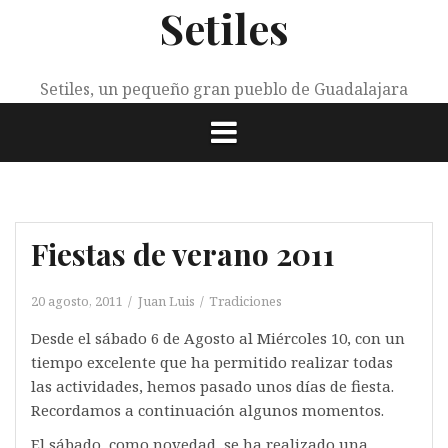
Setiles
Saltar
al
contenido
Setiles, un pequeño gran pueblo de Guadalajara
Fiestas de verano 2011
20 agosto, 2011
Juan Luis
Tradiciones
Desde el sábado 6 de Agosto al Miércoles 10, con un
tiempo excelente que ha permitido realizar todas
las actividades, hemos pasado unos días de fiesta.
Recordamos a continuación algunos momentos.
El sábado, como novedad, se ha realizado una