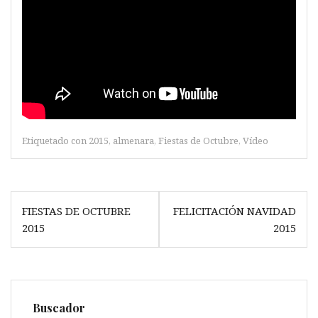
Etiquetado con
2015
,
almenara
,
Fiestas de Octubre
,
Vídeo
Navegación
FIESTAS DE OCTUBRE
FELICITACIÓN NAVIDAD
de
2015
2015
entradas
Buscador