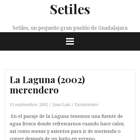
Setiles
Saltar
al
contenido
Setiles, un pequeño gran pueblo de Guadalajara
La Laguna (2002)
merendero
15 septiembre, 2002
Juan Luis
Excursiones
En el paraje de la Laguna tenemos una fuente de
agua fresca donde refrescarnos cuando hace calor,
así como mesas y asientos para ir de merienda o
comer después de un baño en verano.