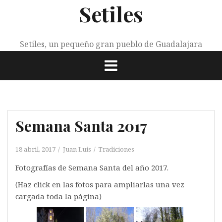
Setiles
Saltar
al
contenido
Setiles, un pequeño gran pueblo de Guadalajara
Semana Santa 2017
18 abril, 2017
Juan Luis
Tradiciones
Fotografías de Semana Santa del año 2017.
(Haz click en las fotos para ampliarlas una vez
cargada toda la página)