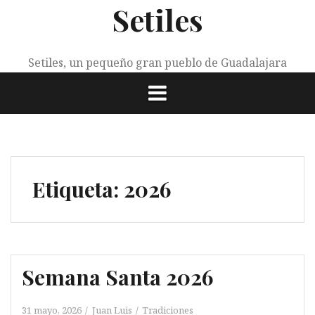
Setiles
Saltar
al
contenido
Setiles, un pequeño gran pueblo de Guadalajara
Etiqueta:
2026
Semana Santa 2026
31 mayo, 2026
Juan Luis
Tradiciones