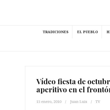
Saltar
al
contenido
TRADICIONES
EL PUEBLO
H
Vídeo fiesta de octub
aperitivo en el frontó
15 enero, 2010
Juan Luis
TV