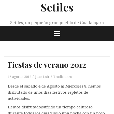
Setiles
Saltar
al
contenido
Setiles, un pequeño gran pueblo de Guadalajara
Fiestas de verano 2012
15 agosto, 2012
Juan Luis
Tradiciones
Desde el sábado 4 de Agosto al Miércoles 8, hemos
disfrutado de unos días festivos repletos de
actividades.
Hemos disfrutado/sufrido un tiempo caluroso
durante todos los días y sólo una noche con un poco