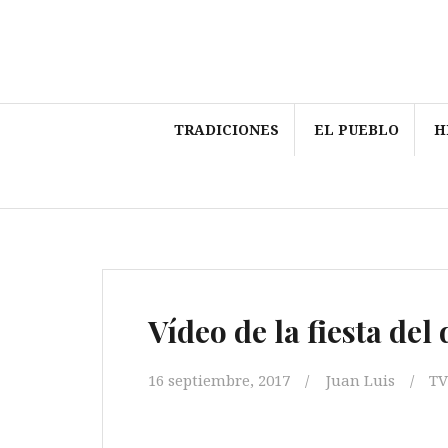
Saltar
al
contenido
TRADICIONES
EL PUEBLO
H
Vídeo de la fiesta del
16 septiembre, 2017
Juan Luis
TV