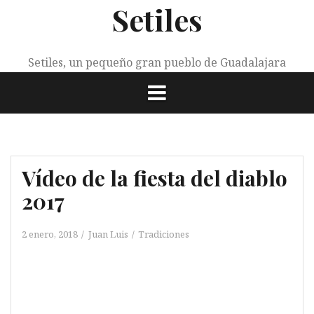
Setiles
Saltar
al
contenido
Setiles, un pequeño gran pueblo de Guadalajara
Vídeo de la fiesta del diablo
2017
2 enero, 2018
Juan Luis
Tradiciones