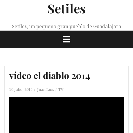
Setiles
Saltar
al
contenido
Setiles, un pequeño gran pueblo de Guadalajara
vídeo el diablo 2014
10 julio, 2015
Juan Luis
TV