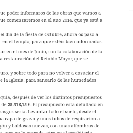
 que poder informaros de las obras que vamos a
 que comenzaremos en el año 2014, que ya está a
l día de la fiesta de Octubre, ahora os paso a
ar en el templo, para que estéis bien informados.
r en el mes de Junio, con la colaboración de la
la restauración del Retablo Mayor, que se
uro, y sobre todo para no volver a ensuciar el
de la Iglesia, para sanearlo de las humedades
oquia, después de ver los distintos presupuestos
e de
25.518,15 €
. El presupuesto está detallado en
rasgos sería: Levantar todo el suelo, desde el
una capa de grava y unos tubos de respiración a
gón y baldosas nuevas, con unas alfombras de
a, otra en la entrada, otra en el presbiterio,