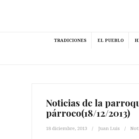
Saltar
al
contenido
TRADICIONES
EL PUEBLO
H
Noticias de la parroqu
párroco(18/12/2013)
18 diciembre, 2013
Juan Luis
Not