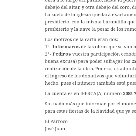
debajo del altar, y otra debajo del coro, 
La suelo de la iglesia quedará exactament
presbiterio, con la misma barandilla que
presbiterio y la nave (a pesar de los rum
Los motivos de la carta eran dos:
1º-
Informaros
de las obras que se van a
2º-
Pediros
vuestra participación económ
buena excusa) para poder sufragar los
25
realización de la obra. Por eso, os adjun
el ingreso de los donativos que voluntar
hecho, pues el número también está puest
La cuenta es en IBERCAJA, número
2085 
Sin nada más que informar, por el momen
para estas fiestas de la Navidad que ya s
El Párroco
José Juan