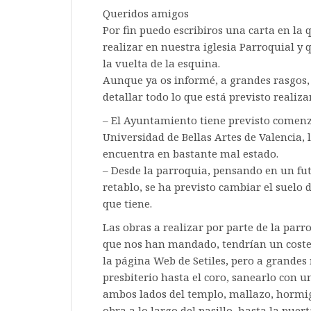
Queridos amigos
Por fin puedo escribiros una carta en la
realizar en nuestra iglesia Parroquial y
la vuelta de la esquina.
Aunque ya os informé, a grandes rasgos, e
detallar todo lo que está previsto realiz
– El Ayuntamiento tiene previsto comenza
Universidad de Bellas Artes de Valencia, 
encuentra en bastante mal estado.
– Desde la parroquia, pensando en un fut
retablo, se ha previsto cambiar el suelo 
que tiene.
Las obras a realizar por parte de la parr
que nos han mandado, tendrían un cost
la página Web de Setiles, pero a grandes 
presbiterio hasta el coro, sanearlo con 
ambos lados del templo, mallazo, hormi
obra a lo largo del pasillo, hasta la puert