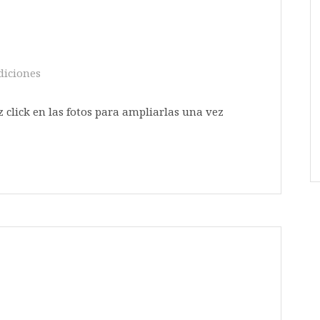
diciones
z click en las fotos para ampliarlas una vez
da la página)