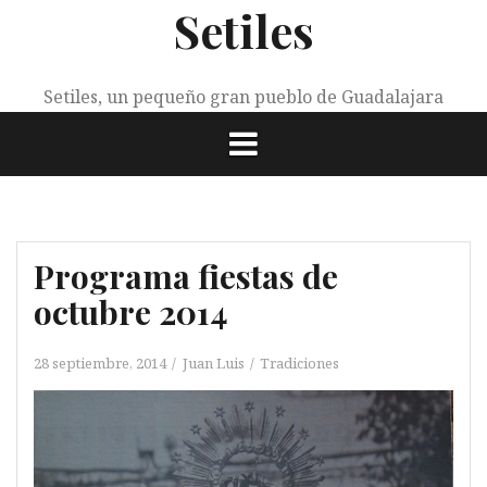
Setiles
Saltar
al
contenido
Setiles, un pequeño gran pueblo de Guadalajara
Programa fiestas de
octubre 2014
28 septiembre, 2014
Juan Luis
Tradiciones