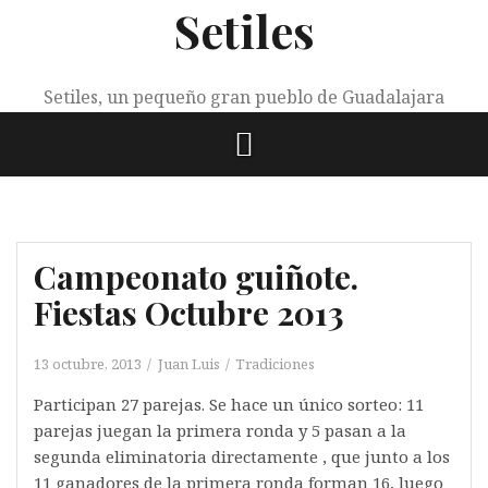
Setiles
Saltar
al
contenido
Setiles, un pequeño gran pueblo de Guadalajara
Campeonato guiñote.
Fiestas Octubre 2013
13 octubre, 2013
Juan Luis
Tradiciones
Participan 27 parejas. Se hace un único sorteo: 11
parejas juegan la primera ronda y 5 pasan a la
segunda eliminatoria directamente , que junto a los
11 ganadores de la primera ronda forman 16, luego