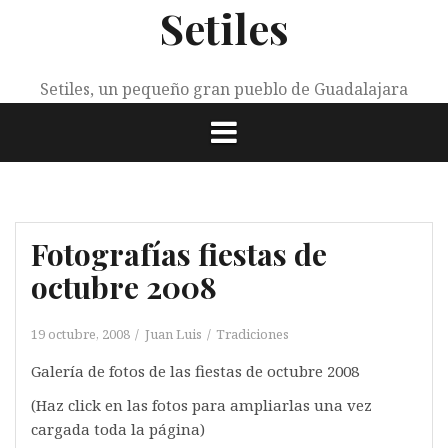
Setiles
Saltar
al
contenido
Setiles, un pequeño gran pueblo de Guadalajara
Fotografías fiestas de
octubre 2008
19 octubre, 2008
Juan Luis
Tradiciones
Galería de fotos de las fiestas de octubre 2008
(Haz click en las fotos para ampliarlas una vez
cargada toda la página)